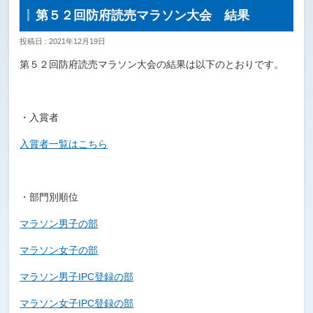
第５２回防府読売マラソン大会 結果
招待選手・ペースメーカー
投稿日 : 2021年12月19日
出場選手 一般（男女）
第５２回防府読売マラソン大会の結果は以下のとおりです。
大会の歴史
・入賞者
エントリー
入賞者一覧はこちら
コース&アクセス
Q&A | お問い合わせ
・部門別順位
マラソン男子の部
マラソン女子の部
マラソン男子IPC登録の部
マラソン女子IPC登録の部