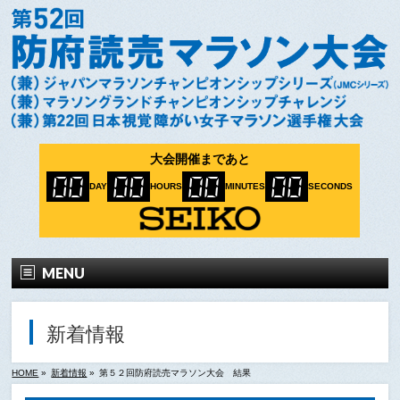
大会開催まであと
00
00
00
00
DAY
HOURS
MINUTES
SECONDS
MENU
ホーム
新着情報
大会要項
HOME
»
新着情報
»
第５２回防府読売マラソン大会 結果
出場選手一覧